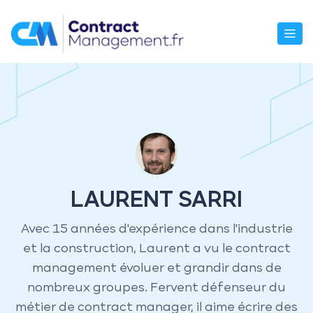
Aller
au
M
contenu
LAURENT SARRI
Avec 15 années d'expérience dans l'industrie
et la construction, Laurent a vu le contract
management évoluer et grandir dans de
nombreux groupes. Fervent défenseur du
métier de contract manager, il aime écrire des