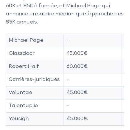
60K et 85K à l’année, et Michael Page qui
annonce un salaire médian qui s’approche des
85K annuels.
Michael Page
–
8
Glassdoor
43.000€
6
Robert Half
60.000€
8
Carrières-juridiques
–
8
Voluntae
45.000€
7
Talentup.io
–
8
Yousign
45.000€
1