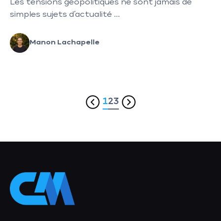
Les tensions géopolitiques ne sont jamais de
simples sujets d’actualité ...
Manon Lachapelle
1
2
3